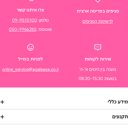
צרו איתנו קשר
סניפים בפריסה ארצית
טלפון:
09-9510100
לרשימת הסניפים
וואטספ:
050-9966285
שירות לקוחות
לפניות במייל
מענה בין הימים א'-ה'
online_service@agalease.co.il
בשעות 08:30-15:30
מידע כללי
תקנונים