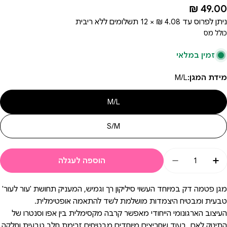
מחיר
49.00 ₪
רגיל
ניתן לפרוס עד
4.08 ₪ × 12
תשלומים ללא ריבית
כולל מס
זמין במלאי
מידת המגן:
M/L
M/L
S/M
מות
הוספה לעגלה
הגדלת כמות עבור זוג מגני פיטמה מסיליקון צ&#39;יקו M\L | SkinToSkin Chicco Nipple Shield
הקטנת כמות עבור זוג מגני פיטמה מסיליקון צ&#39;יקו SkinToSkin Chicco Nipple Shield
מגן פטמה דק במיוחד העשוי סיליקון רך וגמיש, המעניק תחושת 'עור לעור'
טבעית ומבטיח היצמדות מושלמת לשד להתאמה אופטימלית.
העיצוב הארגונומי הייחודי מאפשר קרבה מקסימלית בין אפו וסנטרו של
התינוק לאם, בעוד שחריצים מיוחדים מבטיחים זרימת חלב טבעית וחלקה