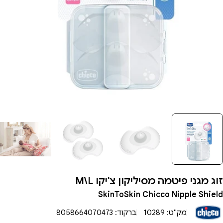
תיחת מדיה 0 בחלון
זוג מגני פיטמה מסיליקון צ'יקו M\L
SkinToSkin Chicco Nipple Shield
מק"ט:
10289
ברקוד:
8058664070473