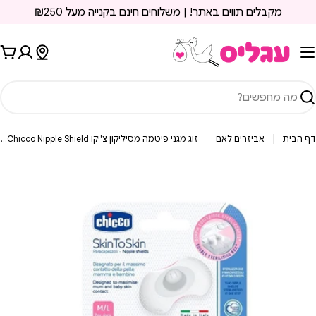
ילוג
מקבלים תווים באתר! | משלוחים חינם בקנייה מעל ₪250
תוכן
עג
יפוש
דף הבית
אביזרים לאם
זוג מגני פיטמה מסיליקון צ'יקו M\L | SkinToSkin Chicco Nipple Shield