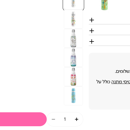
שלומים.
טיסי מתנה
כולל על
כמות
הגדלת כמות עבור תרמוס / בקבוק נירוסטה צ&#39;יקו 500 מ&quot;ל ירוק לבן | e Green
הקטנת כמות עבור תרמוס / בקבוק נירוסטה צ&#39;יקו 500 מ&t