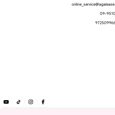
online_service@agalease.
09-951
97250996
ube
TikTok
Instagram
Facebook