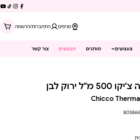
be
stagram
ikTok
Facebook
סניפים
התחברות/הרשמה
עגלה
צעצועים
מותגים
מבצעים
צור קשר
ל ירוק לבן
Chicco Therma
80586
ית