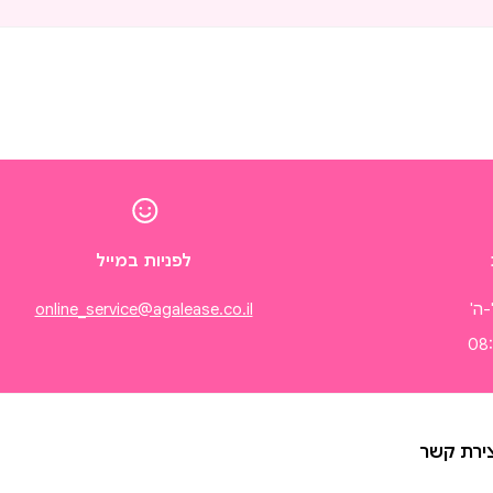
לפניות במייל
-ה'
online_service@agalease.co.il
צירת קשר