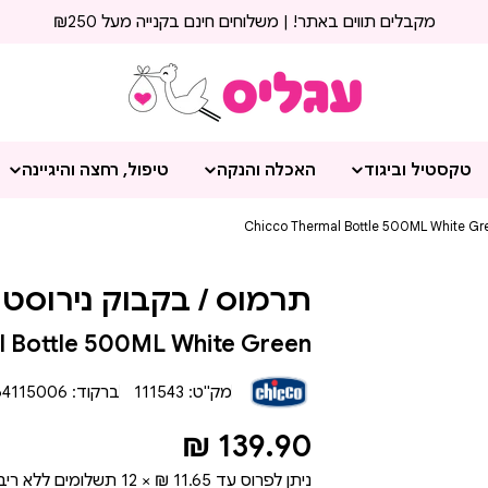
מקבלים תווים באתר! | משלוחים חינם בקנייה מעל ₪250
טקסטיל וביגוד
האכלה והנקה
טיפול, רחצה והיגיינה
תרמוס / בקבוק נירוסטה צ'יקו 500 מ"
l Bottle 500ML White Green
מק"ט:
111543
ברקוד:
64115006
מחיר
139.90 ₪
רגיל
ניתן לפרוס עד
11.65 ₪ × 12
תשלומים ללא ריב