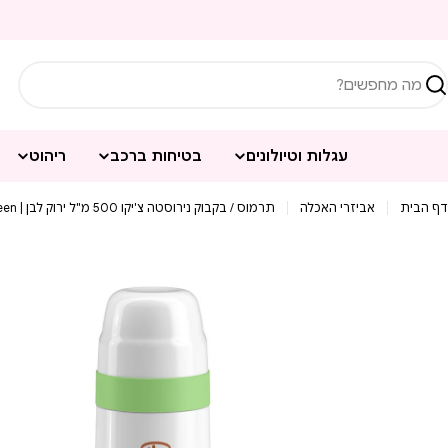
ילוג
תוכן
יפוש
עגלות וטיולונים
בטיחות ברכב
ריהוט
דף הבית
אביזרי האכלה
תרמוס / בקבוק נירוסטה צ'יקו 500 מ"ל ירוק לבן | Chicco Thermal Bottle 500ML White Green