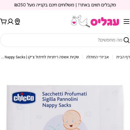
ילוג
מקבלים תווים באתר! | משלוחים חינם בקנייה מעל ₪250
תוכן
עג
יפוש
דף הבית
אביזרי החתלה
שקיות אשפה ריחניות לחיתול צ'יקו | Chicco Nappy Sacks