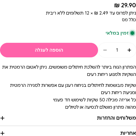
מחיר
29.90 ₪
רגיל
ניתן לפרוס עד
2.49 ₪ × 12
תשלומים ללא ריבית
כולל מס
זמין במלאי
מות
הוספה לעגלה
הגדלת כמות עבור שקיות אשפה ריחניות לחיתול צ&#39;יקו | Chicco Nappy Sacks
הקטנת כמות עבור שקיות אשפה ריחניות לחיתול צ&#39;יקו | y Sacks
הפתרון הנוח ביותר להשלכת חיתולים משומשים. ניתן לאטום הרמטית את
השקיות ולמנוע ריחות רעים
שקיות מבושמות לחיתולים בניחוח רענן עם אפשרות לסגירה הרמטית
ומניעת ריחות רעים
כל אריזה מכילה 50 שקיות לשימוש חד פעמי
מהווה פתרון מושלם לנסיעה או לטיולים
משלוחים והחזרות
אחריות