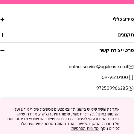
מידע כללי
תקנונים
פרטי יצירת קשר
online_service@agalease.co.il
09-9510100
972509966285
מצעי
אתר זה עושה שימוש ב"עוגיות" ובאמצעים נוספים לאיסוף מידע (על
השימוש באתר), לצורכי תפעול, שיפור חווית הגלישה, מדידה, שיווק
שלום
YouTube
TikTok
Instagram
Facebook
ופרסום. המידע עשוי להימסר לצדדים שלישיים בהם שותפי מדיה ופרסום
של החברה. המשך הגלישה באתר מהווה הסכמה לשימושים אלו.
לפירוט נוסף:
מדיניות הפרטיות
© 2026
עגליס
.