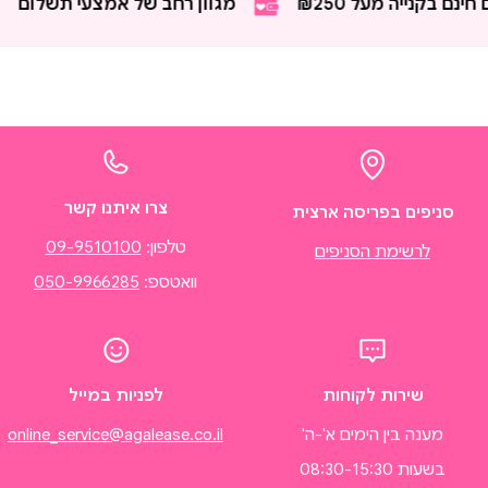
ם בקנייה מעל ₪250
מגוון רחב של אמצעי תשלום
צרו איתנו קשר
סניפים בפריסה ארצית
טלפון:
09-9510100
לרשימת הסניפים
וואטספ:
050-9966285
שירות לקוחות
לפניות במייל
מענה בין הימים א'-ה'
online_service@agalease.co.il
בשעות 08:30-15:30