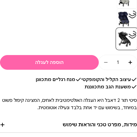
מות
הוספה לעגלה
הגדלת כמות עבור ערכת עגלת תאומים בייבי ג&#39;וגר סיטי תור 2 + 2 יח&#39; פגוש שחור זפת | Baby Jogger City Tour 2 Double Pitch Black
הקטנת כמות עבור ערכת עגלת תאומים בייבי ג&#39;וגר סיטי תור 2 + 2 יח&#39; פגוש שחור זפת | City Tour 2 Double Pitch Black
עיצוב הקליל והקומפקטי
מנח רגליים מתכוונן
משענת הגב מתכווננת
סיטי תור 2 דאבל היא העגלה האולטימטיבית לאחים, המציגה קיפול פשוט
במיוחד, בשימוש עם יד אחת בלבד ונעילה אוטומטית.
מידות, מפרט טכני והוראות שימוש