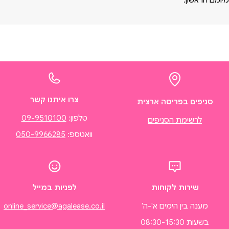
מיומם הראשון.
צרו איתנו קשר
סניפים בפריסה ארצית
טלפון:
09-9510100
לרשימת הסניפים
וואטספ:
050-9966285
שירות לקוחות
לפניות במייל
מענה בין הימים א'-ה'
online_service@agalease.co.il
בשעות 08:30-15:30