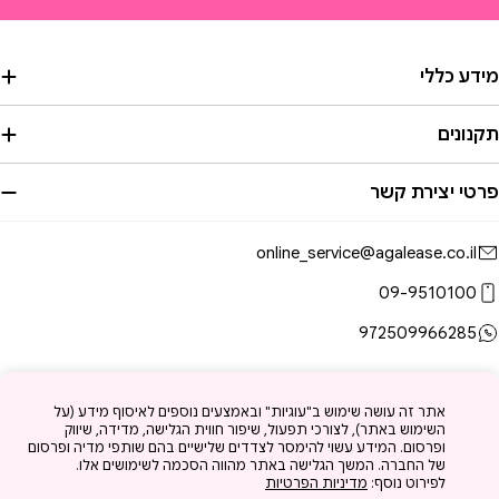
מידע כללי
תקנונים
פרטי יצירת קשר
online_service@agalease.co.il
09-9510100
972509966285
מצעי
אתר זה עושה שימוש ב"עוגיות" ובאמצעים נוספים לאיסוף מידע (על
השימוש באתר), לצורכי תפעול, שיפור חווית הגלישה, מדידה, שיווק
שלום
YouTube
TikTok
Instagram
Facebook
ופרסום. המידע עשוי להימסר לצדדים שלישיים בהם שותפי מדיה ופרסום
של החברה. המשך הגלישה באתר מהווה הסכמה לשימושים אלו.
לפירוט נוסף:
מדיניות הפרטיות
© 2026
עגליס
.