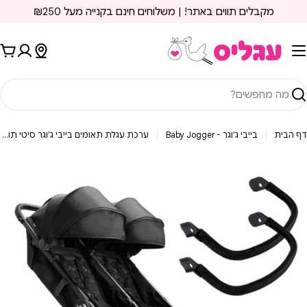
ילוג
מקבלים תווים באתר! | משלוחים חינם בקנייה מעל ₪250
תוכן
עג
יפוש
דף הבית
בייבי ג'וגר - Baby Jogger
ערכת עגלת תאומים בייבי ג'וגר סיטי תור 2 + 2 יח' פגוש שחור זפת | Baby Jogger City Tour 2 Double Pitch Black